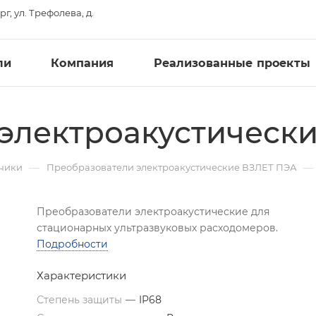
рг, ул. Трефолева, д.
ли
Компания
Реализованные проекты
электроакустическ
—
—
тчики
Преобразователи электроакустические ВЗЛЕТ ПЭА
Преобразователи электроакустические для
стационарных ультразвуковых расходомеров.
Подробности
Характеристики
Степень защиты
—
IP68