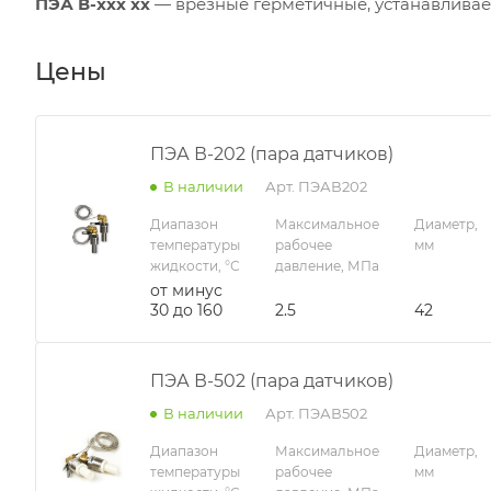
ПЭА В-xxx xx
— врезные герметичные, устанавливаем
Цены
ПЭА В-202 (пара датчиков)
В наличии
Арт.
ПЭАВ202
Диапазон
Максимальное
Диаметр,
температуры
рабочее
мм
жидкости, °С
давление, МПа
от минус
30 до 160
2.5
42
ПЭА В-502 (пара датчиков)
В наличии
Арт.
ПЭАВ502
Диапазон
Максимальное
Диаметр,
температуры
рабочее
мм