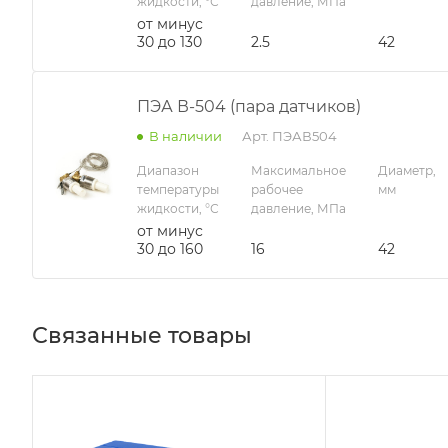
жидкости, °С
давление, МПа
от минус
30 до 130
2.5
42
ПЭА В-504 (пара датчиков)
В наличии
Арт.
ПЭАВ504
Диапазон
Максимальное
Диаметр,
температуры
рабочее
мм
жидкости, °С
давление, МПа
от минус
30 до 160
16
42
Связанные товары