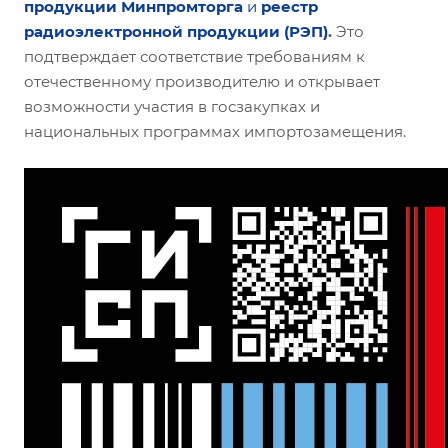
продукции
Минпромторга
и
реестр
радиоэлектронной продукции (РЭП)
.
Это
подтверждает соответствие требованиям к
отечественному производителю и открывает
возможности участия в госзакупках и
национальных программах импортозамещения.