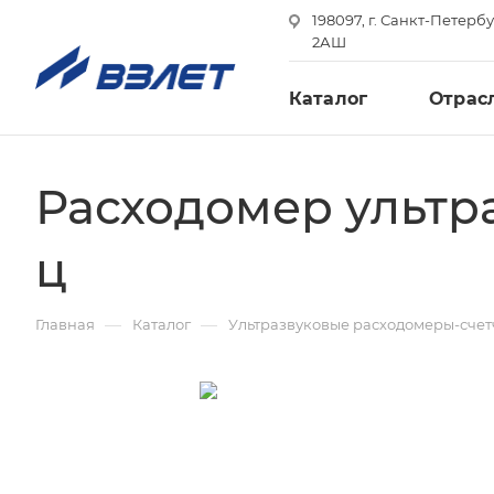
198097, г. Санкт-Петербу
2АШ
Каталог
Отрас
Расходомер ультр
ц
—
—
Главная
Каталог
Ультразвуковые расходомеры-сче