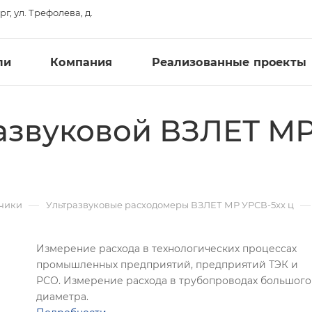
рг, ул. Трефолева, д.
ли
Компания
Реализованные проекты
азвуковой ВЗЛЕТ М
—
—
тчики
Ультразвуковые расходомеры ВЗЛЕТ МР УРСВ-5xx ц
Измерение расхода в технологических процессах
промышленных предприятий, предприятий ТЭК и
РСО. Измерение расхода в трубопроводах большого
диаметра.