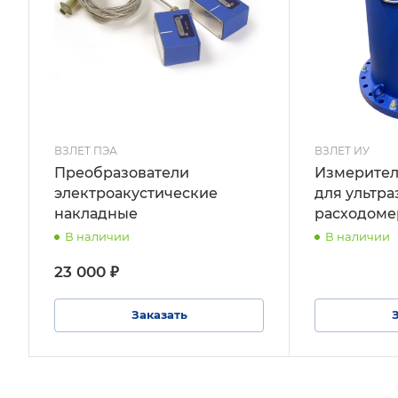
ВЗЛЕТ ПЭА
ВЗЛЕТ ИУ
Преобразователи
Измерител
электроакустические
для ультр
накладные
расходоме
В наличии
В наличии
23 000 ₽
Заказать