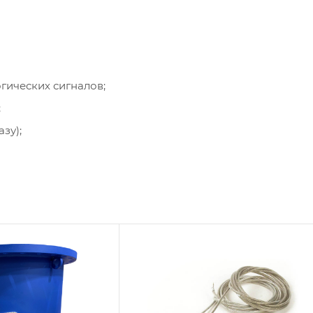
гических сигналов;
;
зу);