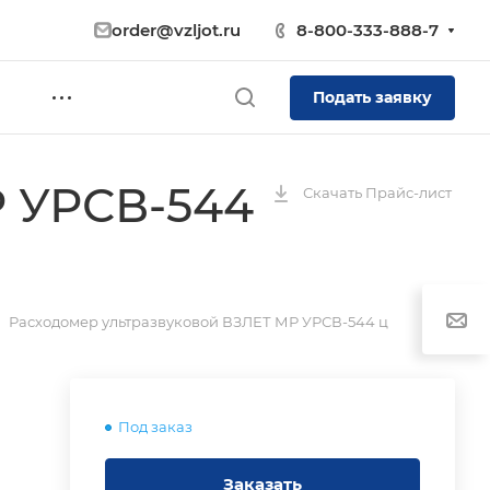
order@vzljot.ru
8-800-333-888-7
Подать заявку
Р УРСВ-544
Скачать Прайс-лист
Расходомер ультразвуковой ВЗЛЕТ МР УРСВ-544 ц
Под заказ
Заказать