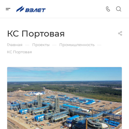
КС Портовая
—
—
—
Главная
Проекты
Промышленность
КС Портовая