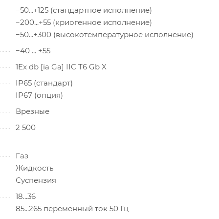
−50...+125 (стандартное исполнение)
−200...+55 (криогенное исполнение)
−50...+300 (высокотемпературное исполнение)
−40 ... +55
1Ex db [ia Ga] IIC T6 Gb X
IP65 (стандарт)
IP67 (опция)
Врезные
2 500
Газ
Жидкость
Суспензия
18...36
85...265 переменный ток 50 Гц