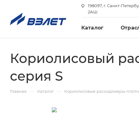
198097, г. Санкт-Петербу
2АШ
Каталог
Отрас
Кориолисовый ра
серия S
—
—
Главная
Каталог
Кориолисовые расходомеры-плот