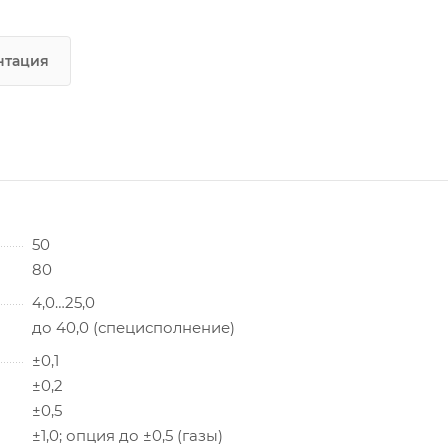
нтация
50
80
4,0…25,0
до 40,0 (специсполнение)
±0,1
±0,2
±0,5
±1,0; опция до ±0,5 (газы)