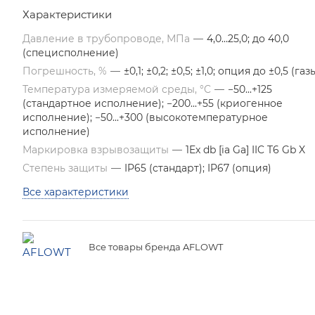
обеспечивает высокую точность измерений и
Характеристики
стабильность работы в сложных технологических
процессах.
Давление в трубопроводе, МПа
—
4,0…25,0; до 40,0
(специсполнение)
Погрешность, %
—
±0,1; ±0,2; ±0,5; ±1,0; опция до ±0,5 (газ
Температура измеряемой среды, °C
—
−50...+125
(стандартное исполнение); −200...+55 (криогенное
исполнение); −50...+300 (высокотемпературное
исполнение)
Маркировка взрывозащиты
—
1Ex db [ia Ga] IIC T6 Gb X
Степень защиты
—
IP65 (стандарт); IP67 (опция)
Все характеристики
Все товары бренда AFLOWT