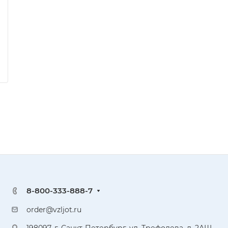
8-800-333-888-7
order@vzljot.ru
198097, г. Санкт-Петербург, ул. Трефолева, д. 2АШ