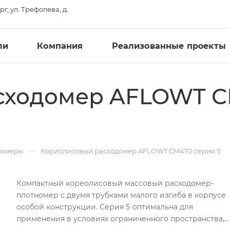
рг, ул. Трефолева, д.
ли
Компания
Реализованные проекты
сходомер AFLOWT 
—
номеры
Кориолисовый расходомер AFLOWT CM470 серия S
Компактный кореолисовый массовый расходомер-
плотномер с двумя трубками малого изгиба в корпусе
особой конструкции. Серия S оптимальна для
применения в условиях ограниченного пространства,