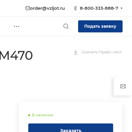
order@vzljot.ru
8-800-333-888-7
Подать заявку
CM470
Скачать Прайс-лист
В наличии
Заказать