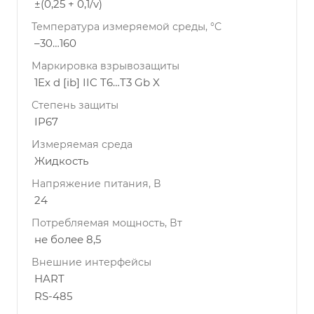
±(0,25 + 0,1/v)
Температура измеряемой среды, °C
–30…160
Маркировка взрывозащиты
1Ex d [ib] IIC T6…T3 Gb X
Степень защиты
IP67
Измеряемая среда
Жидкость
Напряжение питания, В
24
Потребляемая мощность, Вт
не более 8,5
Внешние интерфейсы
HART
RS-485