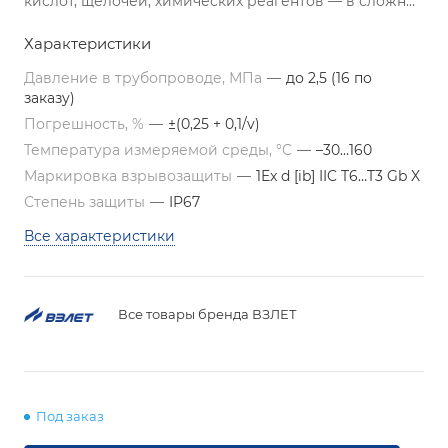
кислот, щелочей, химических реагентов — в сложных
условиях эксплуатации.
Характеристики
Давление в трубопроводе, МПа
—
до 2,5 (16 по
заказу)
Погрешность, %
—
±(0,25 + 0,1/v)
Температура измеряемой среды, °C
—
–30…160
Маркировка взрывозащиты
—
1Ex d [ib] IIC T6…T3 Gb X
Степень защиты
—
IP67
Все характеристики
Все товары бренда ВЗЛЕТ
Под заказ